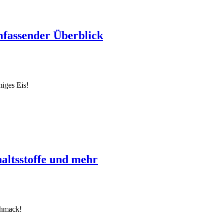
mfassender Überblick
iges Eis!
haltsstoffe und mehr
chmack!