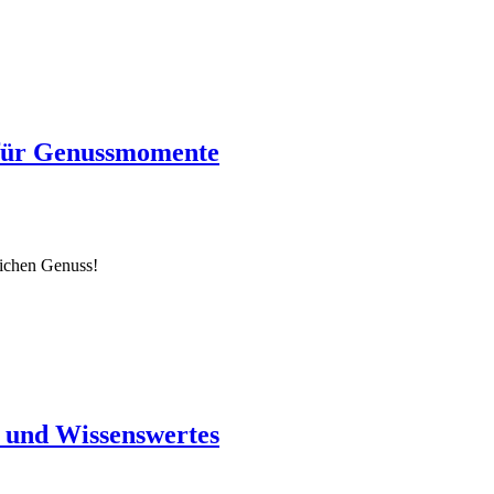
 für Genussmomente
lichen Genuss!
s und Wissenswertes