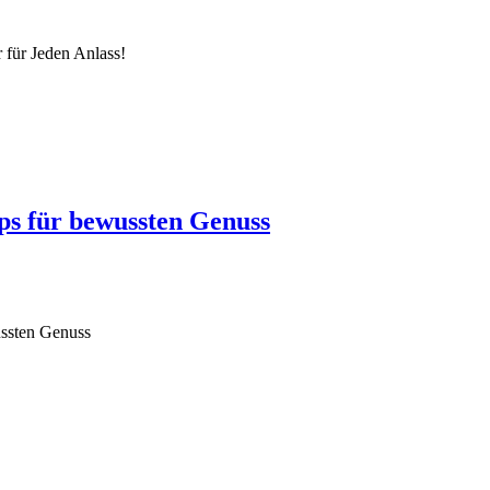
 für Jeden Anlass!
s für bewussten Genuss
ussten Genuss