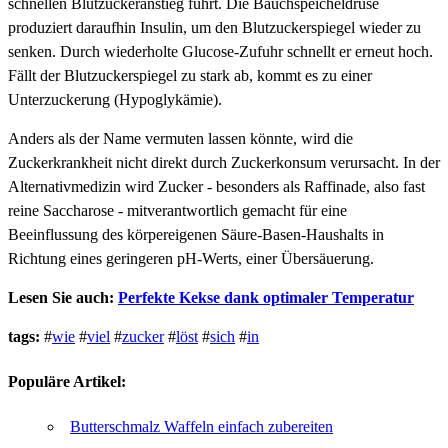
schnellen Blutzuckeranstieg führt. Die Bauchspeicheldrüse
produziert daraufhin Insulin, um den Blutzuckerspiegel wieder zu
senken. Durch wiederholte Glucose-Zufuhr schnellt er erneut hoch.
Fällt der Blutzuckerspiegel zu stark ab, kommt es zu einer
Unterzuckerung (Hypoglykämie).
Anders als der Name vermuten lassen könnte, wird die
Zuckerkrankheit nicht direkt durch Zuckerkonsum verursacht. In der
Alternativmedizin wird Zucker - besonders als Raffinade, also fast
reine Saccharose - mitverantwortlich gemacht für eine
Beeinflussung des körpereigenen Säure-Basen-Haushalts in
Richtung eines geringeren pH-Werts, einer Übersäuerung.
Lesen Sie auch:
Perfekte Kekse dank optimaler Temperatur
tags:
#
wie
#
viel
#
zucker
#
löst
#
sich
#
in
Populäre Artikel:
Butterschmalz Waffeln einfach zubereiten