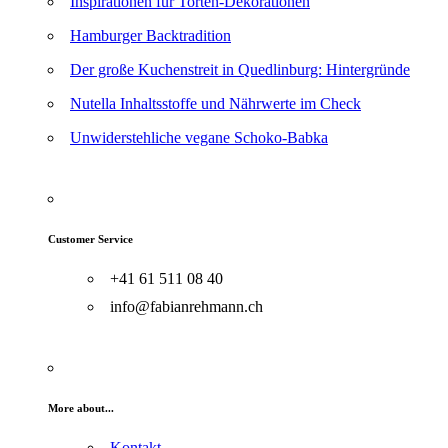
Inspirationen für Torten-Dekorationen
Hamburger Backtradition
Der große Kuchenstreit in Quedlinburg: Hintergründe
Nutella Inhaltsstoffe und Nährwerte im Check
Unwiderstehliche vegane Schoko-Babka
Customer Service
+41 61 511 08 40
info@fabianrehmann.ch
More about...
Kontakt