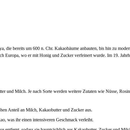
Maya, die bereits um 600 n. Chr. Kakaobäume anbauten, bis hin zu mod
h Europa, wo er mit Honig und Zucker verfeinert wurde. Im 19. Jahrh
ter und Milch. Je nach Sorte werden weitere Zutaten wie Nüsse, Rosi
ohen Anteil an Milch, Kakaobutter und Zucker aus.
o, was ihr einen intensiveren Geschmack verleiht.
e entfernt, sodass sie hauptsächlich aus Kakaobutter, Zucker und Milch