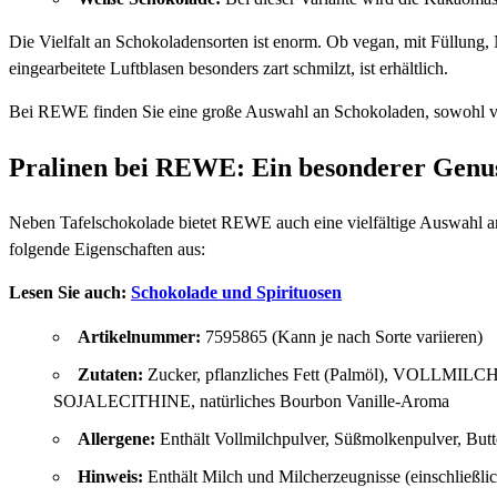
Die Vielfalt an Schokoladensorten ist enorm. Ob vegan, mit Füllung,
eingearbeitete Luftblasen besonders zart schmilzt, ist erhältlich.
Bei REWE finden Sie eine große Auswahl an Schokoladen, sowohl vo
Pralinen bei REWE: Ein besonderer Genu
Neben Tafelschokolade bietet REWE auch eine vielfältige Auswahl an
folgende Eigenschaften aus:
Lesen Sie auch:
Schokolade und Spirituosen
Artikelnummer:
7595865 (Kann je nach Sorte variieren)
Zutaten:
Zucker, pflanzliches Fett (Palmöl), VOLLMI
SOJALECITHINE, natürliches Bourbon Vanille-Aroma
Allergene:
Enthält Vollmilchpulver, Süßmolkenpulver, Butte
Hinweis:
Enthält Milch und Milcherzeugnisse (einschließli