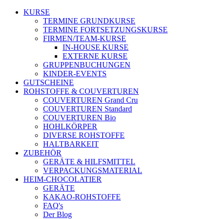
KURSE
TERMINE GRUNDKURSE
TERMINE FORTSETZUNGSKURSE
FIRMEN/TEAM-KURSE
IN-HOUSE KURSE
EXTERNE KURSE
GRUPPENBUCHUNGEN
KINDER-EVENTS
GUTSCHEINE
ROHSTOFFE & COUVERTUREN
COUVERTUREN Grand Cru
COUVERTUREN Standard
COUVERTUREN Bio
HOHLKÖRPER
DIVERSE ROHSTOFFE
HALTBARKEIT
ZUBEHÖR
GERÄTE & HILFSMITTEL
VERPACKUNGSMATERIAL
HEIM-CHOCOLATIER
GERÄTE
KAKAO-ROHSTOFFE
FAQ's
Der Blog