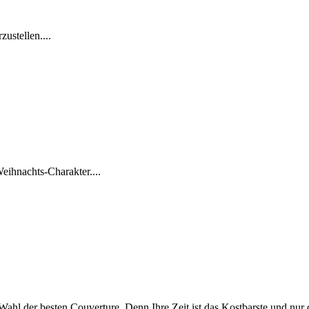
ustellen....
ihnachts-Charakter....
Wahl der besten Couverture. Denn Ihre Zeit ist das Kostbarste und nur 